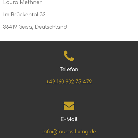
Laura Methner
Im Brückental 32
36419 Geisa, Deutschland
Telefon
+49 160 902 75 479
E-Mail
info@lauras-living.de