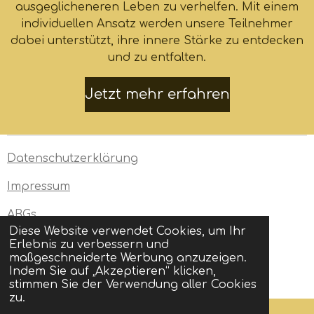
ausgeglicheneren Leben zu verhelfen. Mit einem
individuellen Ansatz werden unsere Teilnehmer
dabei unterstützt, ihre innere Stärke zu entdecken
und zu entfalten.
Jetzt mehr erfahren
Datenschutzerklärung
Impressum
ABGs
Diese Website verwendet Cookies, um Ihr
Erlebnis zu verbessern und
maßgeschneiderte Werbung anzuzeigen.
© 2024 - 2026 Laura Methner
Indem Sie auf „Akzeptieren“ klicken,
Mit Unterstützung von
Webador
stimmen Sie der Verwendung aller Cookies
zu.